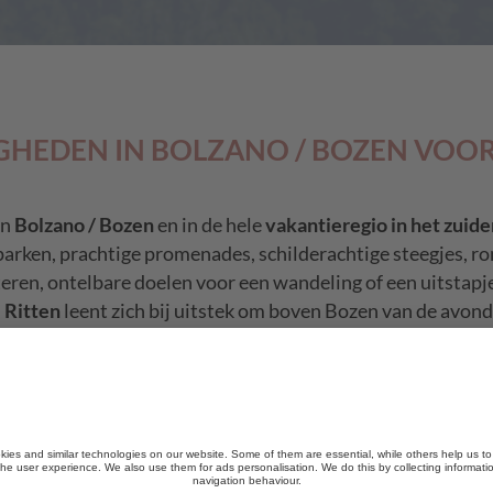
HEDEN IN BOLZANO / BOZEN VOOR
in
Bolzano / Bozen
en in de hele
vakantieregio in het zuide
arken, prachtige promenades, schilderachtige steegjes, r
eren, ontelbare doelen voor een wandeling of een uitstapj
 Ritten
leent zich bij uitstek om boven Bozen van de avond
 door knusse dorpen in de vakantieregio en het proeven van
/ Bozen hoort natuurlijk ook de Bozner Dom en de “
man u
erwijl rond de kerstperiode natuurlijk de kerstmarkt met
r aan voortreffelijke
hotels in Bolzano / Bozen
en eerstekl
onvergetelijke belevenis maken.