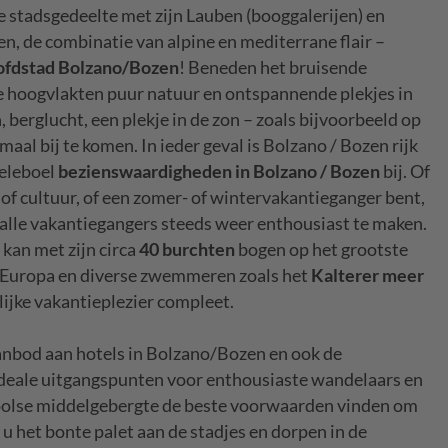
e stadsgedeelte met zijn Lauben (booggalerijen) en
, de combinatie van alpine en mediterrane flair –
oofdstad Bolzano/Bozen
! Beneden het bruisende
 de hoogvlakten puur natuur en ontspannende plekjes in
erglucht, een plekje in de zon – zoals bijvoorbeeld op
aal bij te komen. In ieder geval is Bolzano / Bozen rijk
heleboel
bezienswaardigheden in Bolzano / Bozen
bij. Of
 of cultuur, of een zomer- of wintervakantieganger bent,
alle vakantiegangers steeds weer enthousiast te maken.
 kan met zijn circa
40 burchten
bogen op het grootste
n Europa en diverse zwemmeren zoals het
Kalterer meer
ijke vakantieplezier compleet.
anbod aan hotels in Bolzano/Bozen en ook de
ideale uitgangspunten voor enthousiaste wandelaars en
iroolse middelgebergte de beste voorwaarden vinden om
 u het bonte palet aan de stadjes en dorpen in de