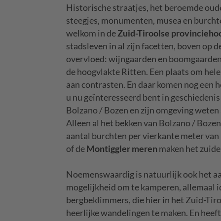
Historische straatjes, het beroemde oud
steegjes, monumenten, musea en burchten
welkom in de
Zuid-Tiroolse provincieh
stadsleven in al zijn facetten, boven op
overvloed: wijngaarden en boomgaarden, b
de hoogvlakte Ritten. Een plaats om helem
aan contrasten. En daar komen nog een 
u nu geïnteresseerd bent in geschiedenis
Bolzano / Bozen en zijn omgeving weten 
Alleen al het bekken van Bolzano / Bozen
aantal burchten per vierkante meter va
of de
Montiggler meren
maken het zuidel
Noemenswaardig is natuurlijk ook het a
mogelijkheid om te kamperen, allemaal 
bergbeklimmers, die hier in het Zuid-T
heerlijke wandelingen te maken. En heeft