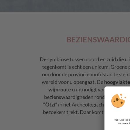
BEZIENSWAARDIG
De symbiose tussen noord en zuid die u 
tegenkomt is echt een unicum. Groene p
om door de provinciehoofdstad te slent
wereld voor u opengaat. De
hoogvlakte
wijnroute
u uitnodigt voor een tocht
bezienswaardigheden rondom Bolzano 
“
Ötzi
” in het Archeologisch Museum, t
bezoekers trekt. Daar komt nog een keu