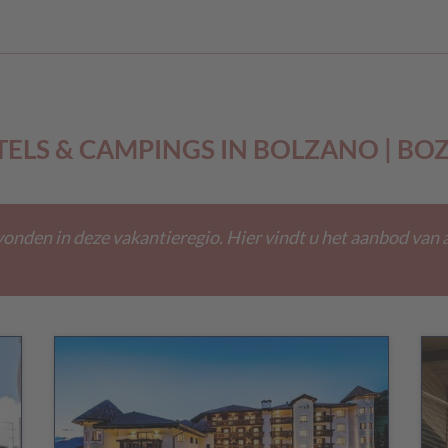
ELS & CAMPINGS IN BOLZANO | BO
vonden in deze vakantieregio. Hier vindt u het aanbod van