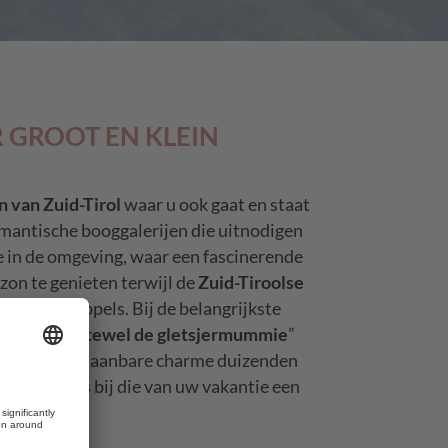
 GROOT EN KLEIN
n van Zuid-Tirol
waar u ook gaat en staat
omantische booggalerijen die uitnodigen
e in de omgeving, waar een fascinerende
zon te genieten terwijl de
Zuid-Tiroolse
 edele druppels. Bij de belangrijkste
it het ijs oftewel de gletsjermummie
”
 zijn onweerstaanbare charme duizenden
as
campings
bij die van uw vakantie een