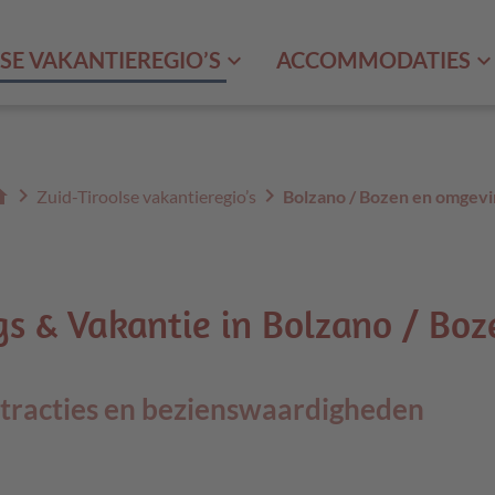
SE VAKANTIEREGIO’S
ACCOMMODATIES
me
chevron_right
chevron_right
Zuid-Tiroolse vakantieregio’s
Bolzano / Bozen en omgevi
gs & Vakantie in Bolzano / Bo
ttracties en bezienswaardigheden