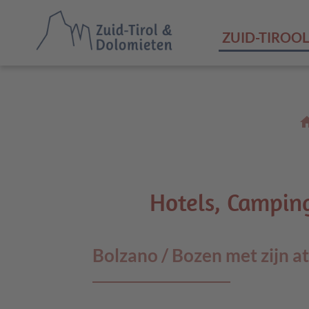
ZUID-TIROOL
ho
Hotels, Campin
Bolzano / Bozen met zijn a