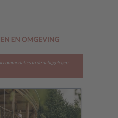
ZEN EN OMGEVING
 accommodaties in de nabijgelegen