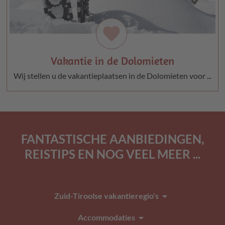
favorite
Vakantie in de Dolomieten
Wij stellen u de vakantieplaatsen in de Dolomieten voor ...
FANTASTISCHE AANBIEDINGEN,
REISTIPS EN NOG VEEL MEER ...
arrow_drop_down
Zuid-Tiroolse vakantieregio's
arrow_drop_down
Accommodaties