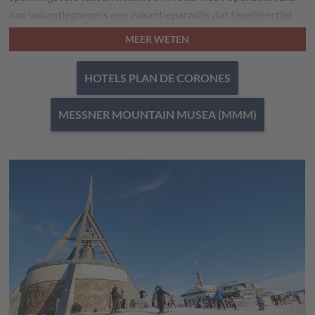
aan vakantiegangers een vakantieparadijs dat tegelijkertijd
garant staat voor een ontspannende en avontuurlijke
MEER WETEN
vakantie of dit nu in een
hotel of op een camping
is.
HOTELS PLAN DE CORONES
Er bestaat geen twijfel over: wie aan vakantie in de
vakantieregio Plan de Corones / Kronplatz denkt, denkt aan
MESSNER MOUNTAIN MUSEA (MMM)
skiën en snowboarden. Terecht, want Hausberg von Bruneck
wordt beschouwd als Europa’s grootste en innovatiefste
skigebied! Door de modernste liften, een spectaculair
snowpark, de veelzijdige en vooral sneeuwzekere pistes, de
gezellige après-ski en de sfeervolle eetgelegenheden is het
makkelijk te raden waarom het
skigebied Kronplatz in Italië
zo bekend en geliefd is.
Maar het aanbod aan vrijetijdsbesteding in de
vakantieregio
Plan de Corones / Kronplatz
beperkt zich zeer zeker niet
alleen tot wintersport en het rijke aanbod aan hotels en