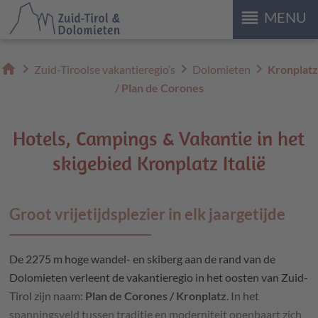
reorder
MENU
home
chevron_right
chevron_right
chevron_right
Zuid-Tiroolse vakantieregio’s
Dolomieten
Kronplatz
/ Plan de Corones
Hotels, Campings & Vakantie in het
skigebied Kronplatz Italië
Groot vrijetijdsplezier in elk jaargetijde
De 2275 m hoge wandel- en skiberg aan de rand van de
Dolomieten verleent de vakantieregio in het oosten van Zuid-
Tirol zijn naam:
Plan de Corones / Kronplatz
. In het
spanningsveld tussen traditie en moderniteit openbaart zich