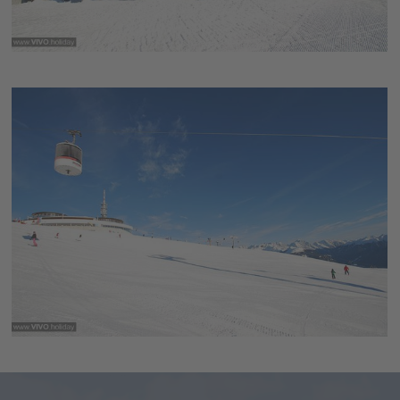
campings. Integendeel: bij mooi weer wandelen en fietsen,
golfen in Reischach, zwemmen, paardrijden of Nordic Walking
naar hoger gelegen gebieden - actieve vakantiegangers
hebben ook in het zomerseizoen keus te over. Om maar te
zwijgen over het grote culturele aanbod zoals bijvoorbeeld de
Messner Mountain Musea
waarvan er hier maar liefst twee
zijn.
Geen wonder dat het in een dermate welvoorziene
vakantieregio ook niet ontbreekt aan uitstekende
accommodaties: de
hotels in Kronplatz / Plan de Corones
bieden voor elke smaak en elk budget een geschikte
accommodatie. Wie zijn vakantie helemaal vrij en
ongedwongen wil invullen vindt ook uitstekende plekken om
te
kamperen in Kronplatz / Plan de Corones
.