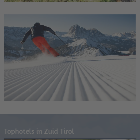
geprepareerde pistes, eindeloze loipen en romantische
winterwandelroutes zijn bij mooi weer de beste voorwaarden
om heerlijk te skiën, te langlaufen, te rodelen en te
snowboarden. Hoogtepunt tijdens een skivakantie in Val
Gardena is zeer zeker de wereldbekende afdaling van de
Saslong. Een must voor echte skifans.
In de zomer en in de winter lokt het gebied met de drie stadjes
Ortisei / St. Ulrich, S. Cristina / St. Christina
en
Selva di Val
Gardena / Wolkenstein
zowel met een opwindend en
gevarieerd vakantieaanbod als met een aantrekkelijk aanbod
aan hotels in Gröden / Val Gardena, mooie campings in Val
Gardena, authentieke Gasthofen, gezellige vakantiehuizen en
pensions. Tijd om uw koffer te pakken – Val Gardena /Gröden
wacht op u!
Tophotels in Zuid Tirol