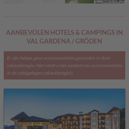
AANBEVOLEN HOTELS & CAMPINGS IN
VAL GARDENA / GRÖDEN
Er zijn helaas geen accommodaties gevonden in deze
vakantieregio. Hier vindt u het aanbod van accommodaties
in de nabijgelegen vakantieregio’s.