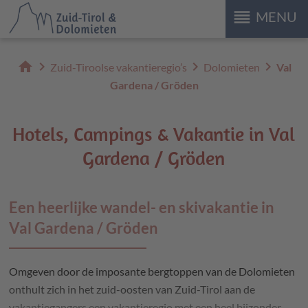
reorder
MENU
home
chevron_right
chevron_right
chevron_right
Zuid-Tiroolse vakantieregio’s
Dolomieten
Val
Gardena / Gröden
Hotels, Campings & Vakantie in Val
Gardena / Gröden
Een heerlijke wandel- en skivakantie in
Val Gardena / Gröden
Omgeven door de imposante bergtoppen van de Dolomieten
onthult zich in het zuid-oosten van Zuid-Tirol aan de
vakantiegangers een vakantieregio met een heel bijzonder