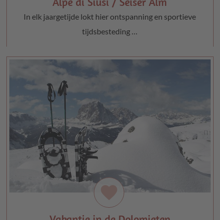
Alpe di Siusi / Seiser Alm
In elk jaargetijde lokt hier ontspanning en sportieve
tijdsbesteding …
favorite
Vakantie in de Dolomieten